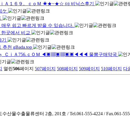
ＣｉＡ１６９。ｃｏＭ ◈★~★☆ ㈕ 비닉스후기
막힘ケ
드
 매우 쉽고 빠르게 받을 수 있습니다.
를 한곳에서 비교
이야기
천 gBada.top
┓ ＣｉＡ756.ｃＯＭ ◀▣▦▣▦▣▣◀◀◀ 물뽕구매약국
지
열린
506
페이지
507
페이지
508
페이지
509
페이지
510
페이지
다
2층, 201호 / Tel.061-555-4224 / Fax.061-555-5576