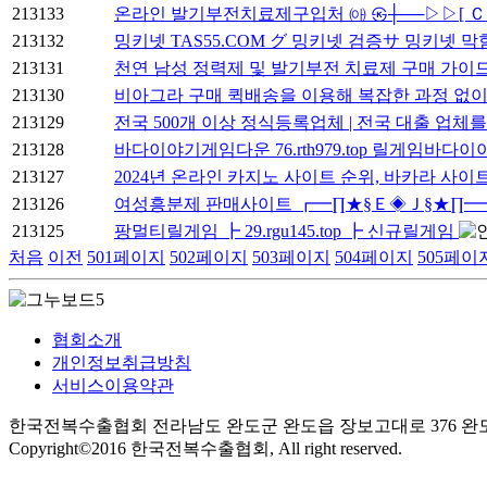
213133
온라인 발기부전치료제구입처 ㈕ ㉿┼──▷▷[ 
213132
밍키넷 TAS55.COM グ 밍키넷 검증サ 밍키넷 
213131
천연 남성 정력제 및 발기부전 치료제 구매 가이
213130
비아그라 구매 퀵배송을 이용해 복잡한 과정 없이
213129
전국 500개 이상 정식등록업체 | 전국 대출 업체
213128
바다이야기게임다운 76.rth979.top 릴게임바다
213127
2024년 온라인 카지노 사이트 순위, 바카라 사이트 추
213126
여성흥분제 판매사이트 ┏━∏★§Ｅ◈Ｊ§★∏━
213125
팡멀티릴게임 ┣ 29.rgu145.top ┣ 신규릴게임
처음
이전
501
페이지
502
페이지
503
페이지
504
페이지
505
페이
협회소개
개인정보취급방침
서비스이용약관
한국전복수출협회 전라남도 완도군 완도읍 장보고대로 376 완도수산물수출물류센터 
Copyright©2016 한국전복수출협회, All right reserved.