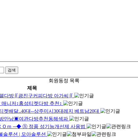
회원동정 목록
제목
구모텔다방∬광진구커피다방 아가씨∬
달 매니저↕홍성티켓다방 추천↕
티켓배달..40대--상주미시30대레지 베트남20대
건다방만남▣여관다방추천동해섹파
Ｏｍ ─◆ ⓢ 정품 성기능개선제 사용법
워볼솔루션 | 모아솔루션