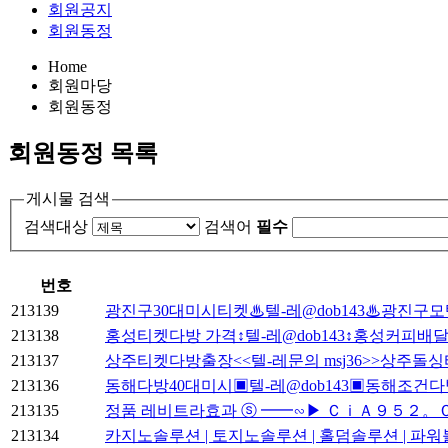
회원공지
회원동정
Home
회원마당
회원동정
회원동정
목록
게시물 검색
검색대상
검색어
필수
번호
213139
광진구30대미시티켓♨텔-레@dob143♨광진
213138
홍성티켓다방 가격↕텔-레@dob143↕홍성커피배
213137
상주티켓다방출장<<텔-레문의 msj36>>상주돌싱
213136
동해다방40대미시▣텔-레@dob143▣동해조
213135
정품 레비트라효과 ⓢ ━━∽▶ ＣｉＡ９５２。Ｃ
213134
카지노솔루션 | 토지노솔루션 | 홀덤솔루션 | 파