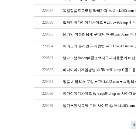
220587
독일정품프로코밀 약국가격 ≪ 24.cia565.co
220586
릴게임바다이야기사이트 ■ 28.rcw939.top 
220585
온라인 여성최음제 구매처 ㅩ 40.cia756.ne
220584
비아그라 온라인 구매방법 ㅄ 13.cia312.ne
220583
탤ㄹㄱ램 banonpi 폰소액내구제대출문의
220582
바다이야기게임방법 ▤ 58.rcu914.top € 골
220581
정품 시알리스 구입 ♣ 79.cia952.com ♣ 
220580
바다이야기사이트 ㎑ 8.rqo046.top ㎱ 사아다
220579
발기부전치료제 구매 사이트 ㉡ 98.cia565.co