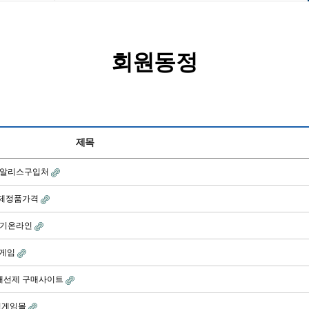
회원동정
제목
정품 씨알리스구입처
개선제정품가격
이야기온라인
인릴게임
기능개선제 구매사이트
⌘ 릴게임몰