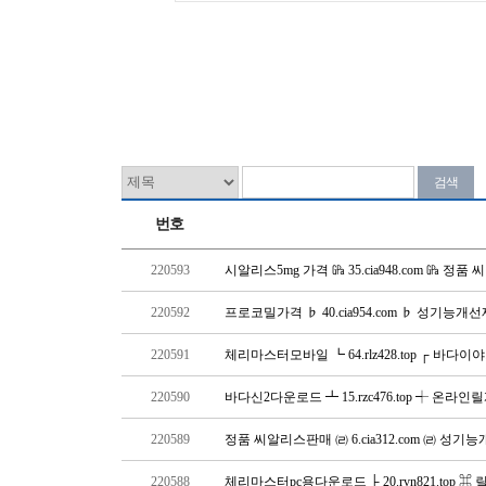
번호
220593
시알리스5mg 가격 ㎬ 35.cia948.com ㎬ 
220592
프로코밀가격 ♭ 40.cia954.com ♭ 성기능
220591
체리마스터모바일 ┗ 64.rlz428.top ┌ 바다
220590
바다신2다운로드 ┻ 15.rzc476.top ┽ 온라
220589
정품 씨알리스판매 ㈃ 6.cia312.com ㈃ 성
220588
체리마스터pc용다운로드 ├ 20.rvn821.top 