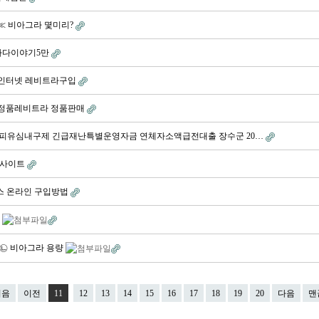
m ≪ 비아그라 몇미리?
┫ 바다이야기5만
t ㅩ 인터넷 레비트라구입
t ㅄ 정품레비트라 정품판매
 바넌피유심내구제 긴급재난특별운영자금 연체자소액급전대출 장수군 20…
드몽사이트
씨알리스 온라인 구입방법
쿨
m ㉡ 비아그라 용량
처음
이전
11
12
13
14
15
16
17
18
19
20
다음
맨