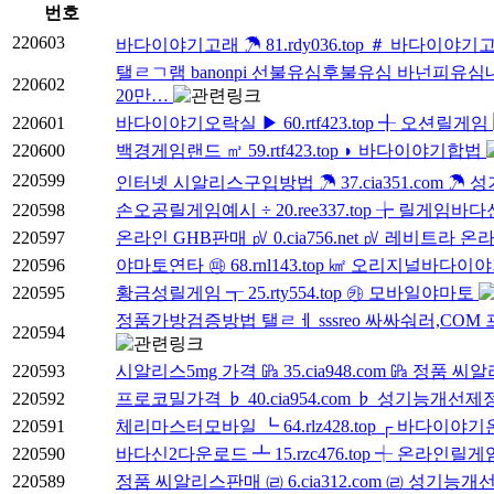
번호
220603
바다이야기고래 ☂ 81.rdy036.top ＃ 바다이야
탤ㄹㄱ램 banonpi 선불유심후불유심 바넌피
220602
20만…
220601
바다이야기오락실 ▶ 60.rtf423.top ╉ 오션릴게임
220600
백경게임랜드 ㎥ 59.rtf423.top ◗ 바다이야기합법
220599
인터넷 시알리스구입방법 ☂ 37.cia351.com ☂
220598
손오공릴게임예시 ÷ 20.ree337.top ╆ 릴게임바다
220597
온라인 GHB판매 ㎴ 0.cia756.net ㎴ 레비트라 
220596
야마토연타 ㉺ 68.rnl143.top ㎢ 오리지널바다이
220595
황금성릴게임 ┱ 25.rty554.top ㉸ 모바일야마토
정품가방검증방법 탤ㄹㅔ sssreo 싸싸숴러,COM
220594
220593
시알리스5mg 가격 ㎬ 35.cia948.com ㎬ 정품
220592
프로코밀가격 ♭ 40.cia954.com ♭ 성기능개
220591
체리마스터모바일 ┗ 64.rlz428.top ┌ 바다이야
220590
바다신2다운로드 ┻ 15.rzc476.top ┽ 온라인릴
220589
정품 씨알리스판매 ㈃ 6.cia312.com ㈃ 성기