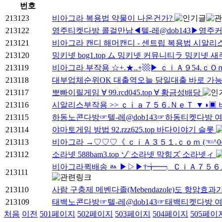
번호
213123
비아그라 복용법 약물이 나온건가?
213122
영주티켓다방 콜걸만남◀텔-레@dob143▶영
213121
비아그라 캔디 해머캔디 - 센트립 복용법 시알리스 후
213120
밍키넷 bog1.top ム 밍키넷 커뮤니티ラ 밍키넷 
213119
비아그라 부작용 ☆+.★..+▩▶ ｃｉＡ９54.ｃＯ
213118
대부업체순위OK 대출역오늘 당일대출 바로 가
213117
뽀빠이릴게임 ∀ 99.rcd045.top ∀ 황금성배당
213116
시알리스부작용 >> ｃｉａ７５６.ＮｅＴ ▼◑▣
213115
하동노콘다방☞텔-레@dob143☞하동티켓다방 
213114
야마토게임 방법 92.rzz625.top 바다이야기 슬롯
213113
비아그라 →♡♡♡《 ｃｉＡ３５１.ｃｏｍ (☜^0
213112
소라넷 588bam3.top ゾ 소라넷 막힘ズ 소라넷ィ
비아그라퀵배송 ㅬ ▶▷▶†╈━┑ ＣｉＡ７５６。ｃ
213111
213110
사람 구충제 메벤다졸(Mebendazole)도 항암효과가 
213109
태백노콘다방☞텔-레@dob143☞태백티켓다방 
처음
이전
501
페이지
502
페이지
503
페이지
504
페이지
505
페이