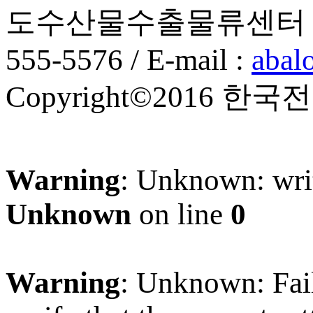
도수산물수출물류센터 2층, 201
555-5576 / E-mail :
abal
Copyright©2016 한국전복
Warning
: Unknown: writ
Unknown
on line
0
Warning
: Unknown: Faile