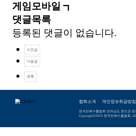
게임모바일 ┓
댓글목록
등록된 댓글이 없습니다.
이전글
다음글
목록
협회소개
개인정보취급방침
한국전복수출협회 전라남도 완도군 완도읍 장보고대
Copyright©2016 한국전복수출협회, All ri