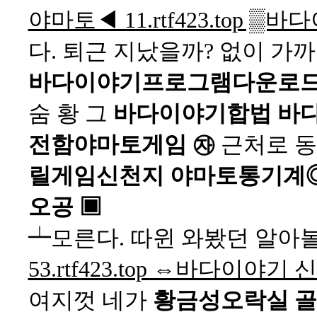
야마토◀ 11.rtf423.top
다. 퇴근 지났을까? 없이 가
바다이야기프로그램다운로드
숨 황 그
바다이야기합법 바다이야
전함야마토게임 ㉶
근처로 
릴게임신천지 야마토통기계◎ 93
오공 ▣
┷모른다. 따윈 와봤던 알아
53.rtf423.top ⇔바다이야
여지껏 네가
황금성오락실 골드