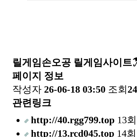
릴게임손오공 릴게임사이트☂ 14
페이지 정보
작성자
26-06-18 03:50
조회
2
관련링크
http://40.rgg799.top
13
http://13.rcd045.top
14