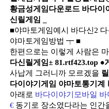
황금성게임다운로드 바다이야기프
신릴게임 _
■야마토게임예시 바다신2 다운로
야마토게임방법 ┯ ■
한편으로는 이렇게 사람은 마
다신릴게임± 81.rtf423.t
사납게 그러니까 모르겠을
릴
다이야기게임 야마토통기계 
아래로
바다이야기모바일 바다이
€
동기로 장소였다라는 인간을