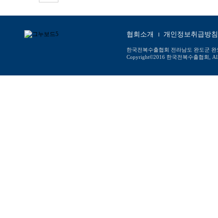
협회소개
개인정보취급방침
한국전복수출협회 전라남도 완도군 완도읍 장보고대
Copyright©2016 한국전복수출협회, All ri