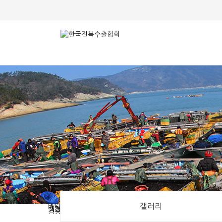
오션파라다이스사이트
갤러리
바다이야기pc버전다운
백경게임
검증완료릴게임
릴게임꽁머니