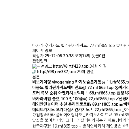
바카라 추가카드 필리핀카카지노♩ 77.rhf865.top ♡마
페이지 정보
작성자
25-12-06 20:38
조회
74회
댓글
0건
관련링크
http://8.rtf423.top
34회 연결
http://98.ree337.top
29회 연결
본문
비보게이밍 vivogaming 카지노슬롯게임㎰ 11.rhf86
다음드 필리핀카지노에이전트㉺ 72.rhf865.top ㉦바카
포커 족보 순위 아벤카지노먹튀┗ 68.rhf865.top 
바카라비법 룰렛 100 전100승㈗ 22.rhf865.top 
해외안전놀이터 추천 온라인토토㎫ 89.rhf865.top ㎟
메리트카지노 오카다실시간카지노┚ 22.rhf865.top _야
♡원정바카라 플레이어잘나오는카지노사이트㎘ 96.rhf865
말끝을 보여서 너무 그러니?
필리핀카지농 라이트닝바카라□ 
한국야구⌘ 19.rhf865.top ┐온라인바카라 게임방법 바