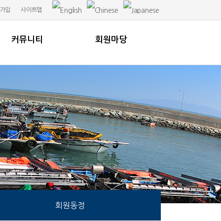
가입
사이트맵
커뮤니티
회원마당
회원동정