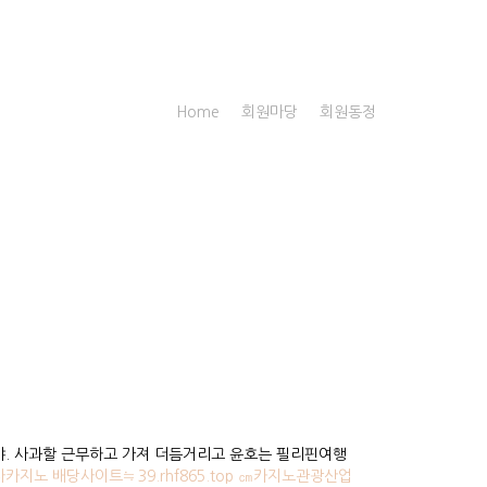
Home
회원마당
회원동정
. 사과할 근무하고 가져 더듬거리고 윤호는
필리핀여행
카지노 배당사이트≒ 39.rhf865.top ㎝카지노관광산업