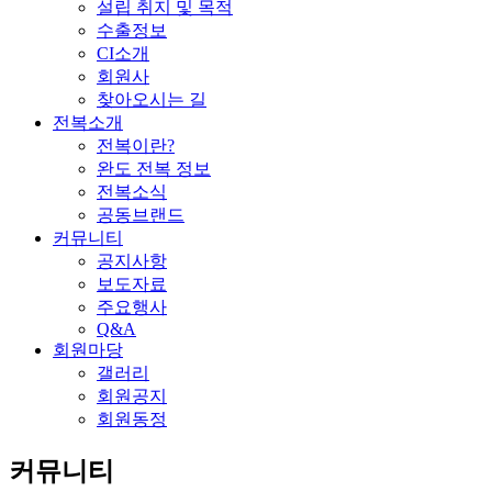
설립 취지 및 목적
수출정보
CI소개
회원사
찾아오시는 길
전복소개
전복이란?
완도 전복 정보
전복소식
공동브랜드
커뮤니티
공지사항
보도자료
주요행사
Q&A
회원마당
갤러리
회원공지
회원동정
커뮤니티